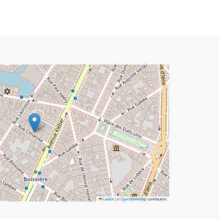
Leaflet
|
©
OpenStreetMap
contributors