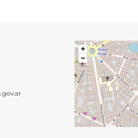
+
−
.gov.ar