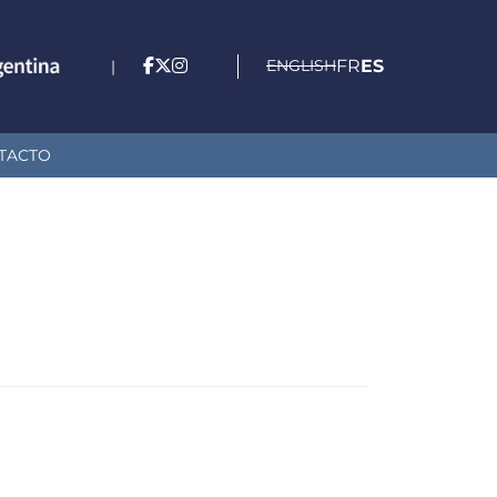
ENGLISH
FR
ES
|
TACTO