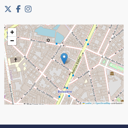
+
−
Leaflet
|
©
OpenStreetMap
contributors