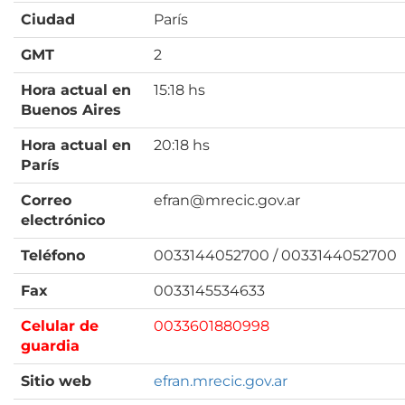
Ciudad
París
GMT
2
Hora actual en
15:18 hs
Buenos Aires
Hora actual en
20:18 hs
París
Correo
efran@mrecic.gov.ar
electrónico
Teléfono
0033144052700 / 0033144052700
Fax
0033145534633
Celular de
0033601880998
guardia
Sitio web
efran.mrecic.gov.ar