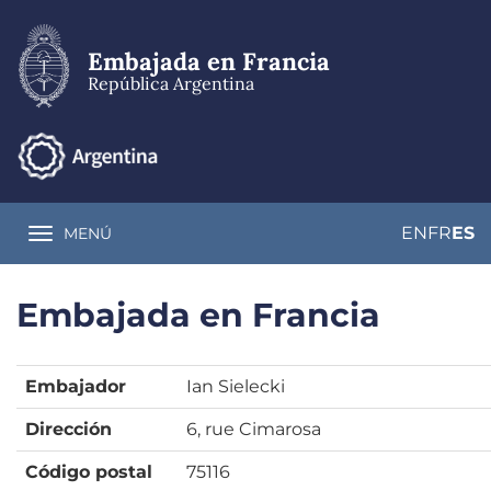
Pasar
al
contenido
Embajada en Francia
principal
República Argentina
EN
FR
ES
MENÚ
Toggle navigation
Embajada en Francia
Embajador
Ian Sielecki
Dirección
6, rue Cimarosa
Código postal
75116