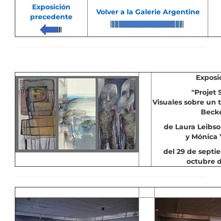
Exposición
Volver a la Galerie Argentine
precedente
E
xposi
"Projet 
Visuales sobre un 
Becke
de Laura Leibso
y Mónica 
del 29 de septi
octubre d