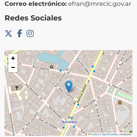
Correo electrónico:
efran@mrecic.gov.ar
Redes Sociales
+
−
Leaflet
|
©
OpenStreetMap
contributors