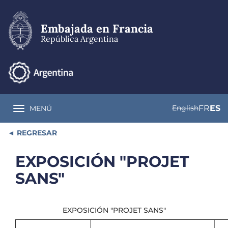
Pasar
al
contenido
Embajada en Francia
principal
República Argentina
English
FR
ES
MENÚ
Toggle navigation
REGRESAR
EXPOSICIÓN "PROJET
SANS"
EXPOSICIÓN "PROJET SANS"