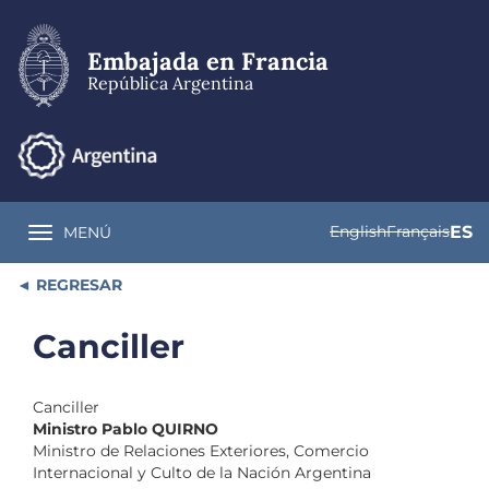
Pasar
al
contenido
Embajada en Francia
principal
República Argentina
English
Français
ES
MENÚ
Toggle navigation
REGRESAR
Canciller
Canciller
Ministro Pablo QUIRNO
Ministro de Relaciones Exteriores, Comercio
Internacional y Culto de la Nación Argentina