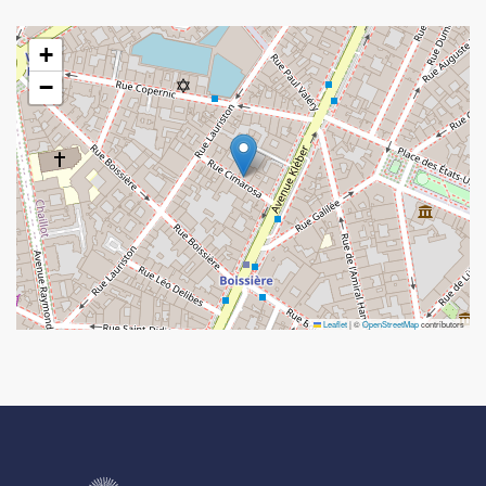
+
−
Leaflet
|
©
OpenStreetMap
contributors