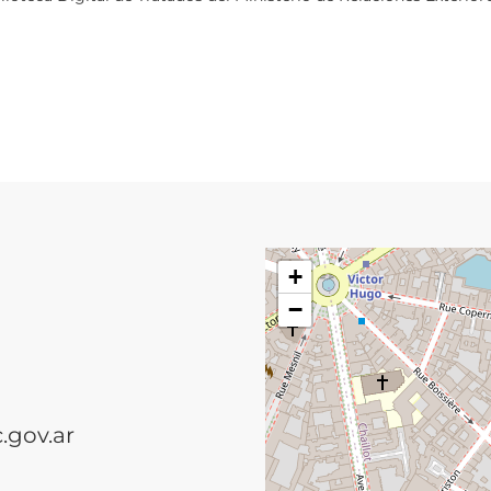
+
−
.gov.ar