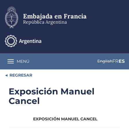
Pasar
al
contenido
Embajada en Francia
principal
República Argentina
English
FR
ES
MENÚ
Toggle navigation
REGRESAR
Exposición Manuel
Cancel
EXPOSICIÓN MANUEL CANCEL