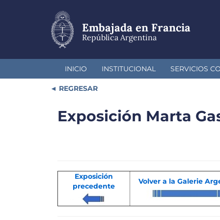
Pasar
al
contenido
Embajada en Francia
principal
República Argentina
INICIO
INSTITUCIONAL
SERVICIOS C
REGRESAR
Exposición Marta Ga
Exposición
Volver a la Galerie Ar
precedente