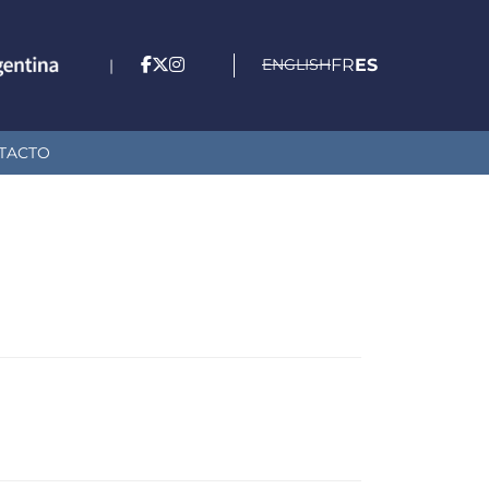
ENGLISH
FR
ES
|
TACTO