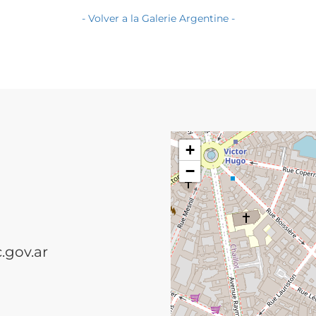
- Volver a la Galerie Argentine -
+
−
.gov.ar