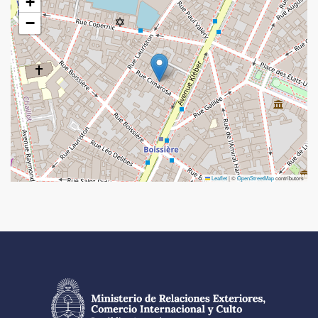
+
−
Leaflet
|
©
OpenStreetMap
contributors