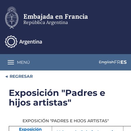
Pasar
al
contenido
Embajada en Francia
principal
República Argentina
English
FR
ES
MENÚ
Toggle navigation
REGRESAR
Exposición "Padres e
hijos artistas"
EXPOSICIÓN "PADRES E HIJOS ARTISTAS"
Exposición