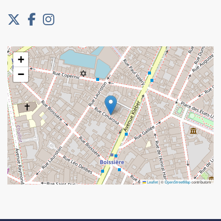
+
−
Leaflet
|
©
OpenStreetMap
contributors