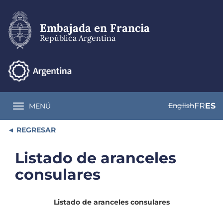
Pasar
al
contenido
Embajada en Francia
principal
República Argentina
English
FR
ES
MENÚ
Toggle navigation
REGRESAR
Listado de aranceles
consulares
Listado de aranceles consulares