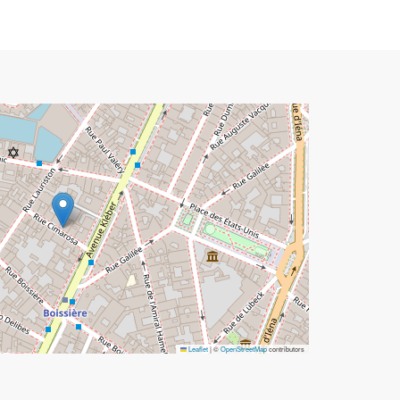
Leaflet
|
©
OpenStreetMap
contributors