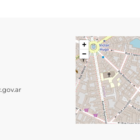
+
−
.gov.ar