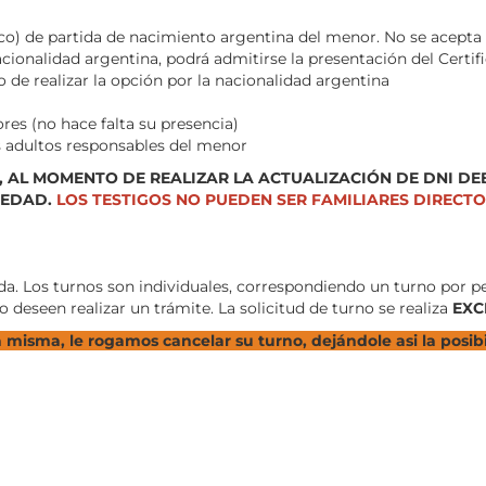
blico) de partida de nacimiento argentina del menor. No se acepta
cionalidad argentina, podrá admitirse la presentación del Certif
de realizar la opción por la nacionalidad argentina
es (no hace falta su presencia)
 adultos responsables del menor
OS, AL MOMENTO DE REALIZAR LA ACTUALIZACIÓN DE DNI D
 EDAD.
LOS TESTIGOS NO PUEDEN SER FAMILIARES DIRECT
ada. Los turnos son individuales, correspondiendo un turno por p
deseen realizar un trámite. La solicitud de turno se realiza
EXC
la misma, le rogamos cancelar su turno, dejándole asi la posi