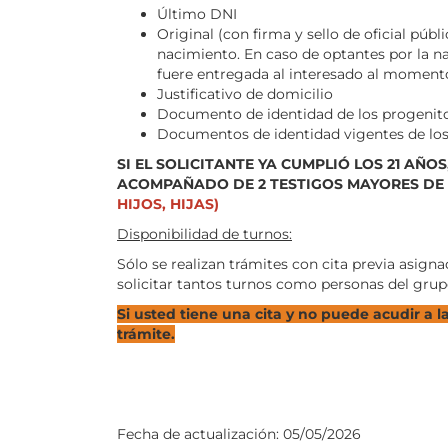
Último DNI
Original (con firma y sello de oficial pú
nacimiento. En caso de optantes por la na
fuere entregada al interesado al momento 
Justificativo de domicilio
Documento de identidad de los progenitor
Documentos de identidad vigentes de los
SI EL SOLICITANTE YA CUMPLIÓ LOS 21 AÑ
ACOMPAÑADO DE 2 TESTIGOS MAYORES DE
HIJOS, HIJAS)
Disponibilidad de turnos:
Sólo se realizan trámites con cita previa asign
solicitar tantos turnos como personas del grupo 
Si usted tiene una cita y no puede acudir a 
trámite.
Fecha de actualización:
05/05/2026