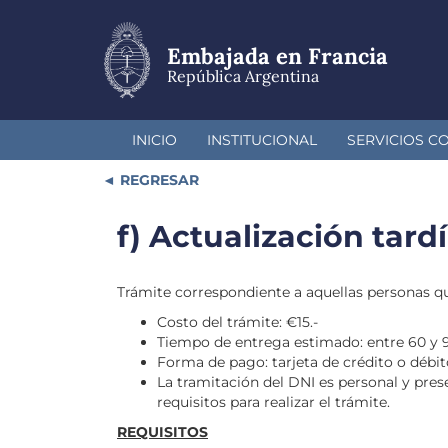
Pasar
al
contenido
Embajada en Francia
principal
República Argentina
INICIO
INSTITUCIONAL
SERVICIOS C
REGRESAR
f) Actualización tar
Trámite correspondiente a aquellas personas que
Costo del trámite: €15.-
Tiempo de entrega estimado: entre 60 y 9
Forma de pago: tarjeta de crédito o débi
La tramitación del DNI es personal y pres
requisitos para realizar el trámite.
REQUISITOS