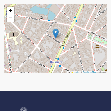
+
−
Leaflet
|
©
OpenStreetMap
contributors