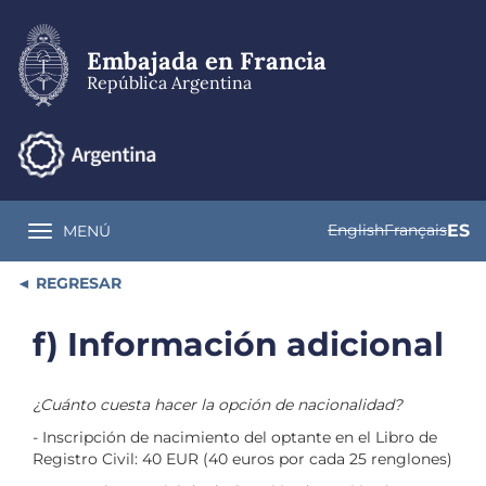
Pasar
al
contenido
Embajada en Francia
principal
República Argentina
English
Français
ES
MENÚ
Toggle navigation
REGRESAR
f) Información adicional
¿Cuánto cuesta hacer la opción de nacionalidad?
- Inscripción de nacimiento del optante en el Libro de
Registro Civil: 40 EUR (40 euros por cada 25 renglones)