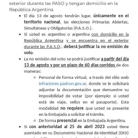
exterior durante las PASO y tengan domicilio en la
República Argentina
El día 13 de agosto tendrán lugar,
únicamente en el
territorio nacional
, las elecciones Primarias Abiertas,
Simultáneas y Obligatorias (P.A.S.O.).
Si usted es argentino o argentina
con domicilio en la
República Argentina
y se encuentra en el exterior
durante las P.A.S.O
.,
deberá justificar la no emisión de
voto
.
La no emisión del voto se podrá justificar
a partir del día
13 de agosto y por un plazo de 60 días corridos
de dos
maneras:
Personal de forma virtual, a través del sitio web
infractores.padron.gov.ar
, donde se le solicitará
adjuntar la documentación que demuestre su
imposibilidad de votar (por ejemplo: si usted
está de viaje, sellos en el pasaporte). Esta
modalidad
no requiere
que usted se presente
en la Embajada a solicitar el trámite.
De forma
presencial
en la Embajada Argentina.
Si
con anterioridad al 25 de abril 2023
usted tiene
asentado en su Documento Nacional de Identidad (DNI)