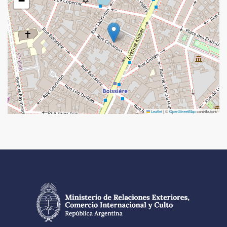
−
Leaflet
|
©
OpenStreetMap
contributors