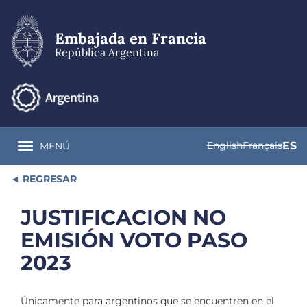
Pasar
al
contenido
Embajada en Francia
principal
República Argentina
English
Français
ES
MENÚ
Toggle navigation
REGRESAR
JUSTIFICACION NO
EMISIÓN VOTO PASO
2023
Únicamente para argentinos que se encuentren en el