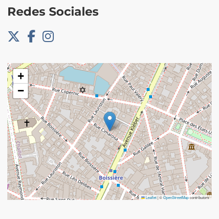
Redes Sociales
+
−
Leaflet
|
©
OpenStreetMap
contributors