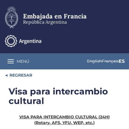
Pasar
al
contenido
Embajada en Francia
principal
República Argentina
English
Français
ES
MENÚ
Toggle navigation
REGRESAR
Visa para intercambio
cultural
VISA PARA INTERCAMBIO CULTURAL (24H)
(Rotary, AFS, YFU, WEP, etc.)