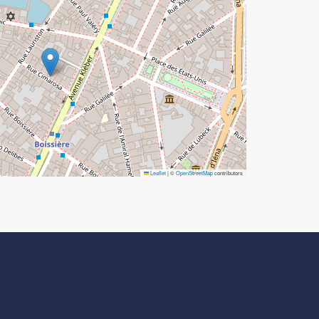
Leaflet
|
©
OpenStreetMap
contributors