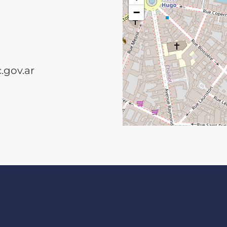
−
.gov.ar