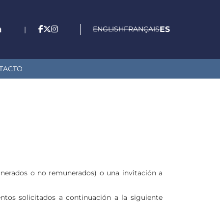
ENGLISH
FRANÇAIS
ES
|
TACTO
emunerados o no remunerados) o una invitación a
tos solicitados a continuación a la siguiente