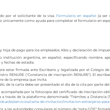
o por el solicitante de la visa.
Formulario en español
(a ser 
 únicamente como ayuda para completar el formulario en espa
o y hoja de pago para los empleados; Kbis y declaración de impue
o institución argentina, en español, especificando nombre, ap
 y fechas de estadía.
á estar firmada ante Escribano y legalizada por el Colegio de
egistro RENURE ("Constancia de inscripción RENURE"). El escriban
re de la empresa que invita.
de la carta debe ser presentado el día de la cita por parte del s
ompañada por la fotocopia del certificado de inscripción obl
a a través de la plataforma denominada "Trámites a Distancia (T
ob.ar/es/servicios/carta-de-invitacion/invitacion-extranjeros-par
ir a las autoridades consulares el número de "nota GDE" firmad