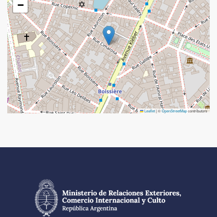
−
Leaflet
|
©
OpenStreetMap
contributors