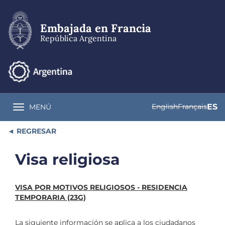
Pasar
al
contenido
Embajada en Francia
principal
República Argentina
English
Français
ES
MENÚ
Toggle navigation
REGRESAR
Visa religiosa
VISA POR MOTIVOS RELIGIOSOS - RESIDENCIA
TEMPORARIA (23G)
La siguiente información se aplica a los ciudadanos