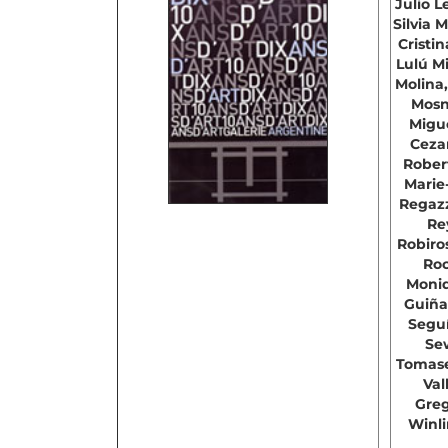
Julio L
Silvia 
Cristi
Lulú Mi
Molina,
Mosn
Migue
Ceza
Robert
Marie-
Regazz
Re
Robiros
Roc
Moniq
Guiña
Seguí
Sew
Tomasel
Val
Greg
Winli