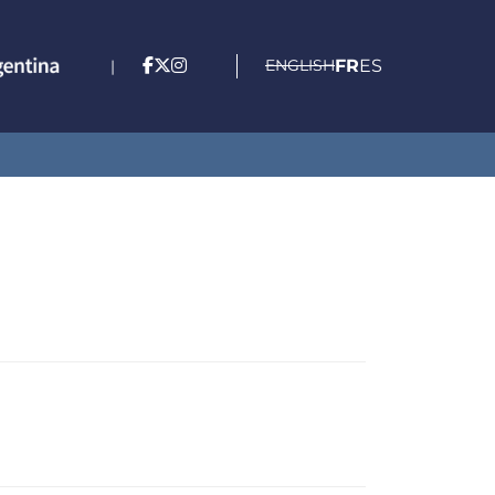
ENGLISH
FR
ES
|