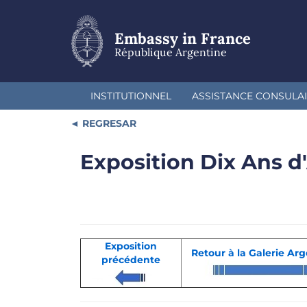
Skip
to
main
Embassy in France
content
République Argentine
INSTITUTIONNEL
ASSISTANCE CONSULA
REGRESAR
Exposition Dix Ans d
Exposition
Retour à la Galerie Ar
précédente