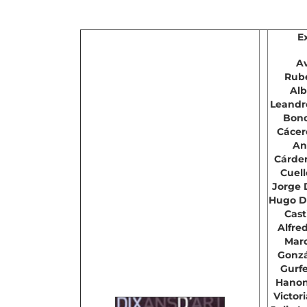
E
Av
Rube
Alb
Leandro
Bono
Cácer
An
Cárden
Cuell
Jorge 
Hugo D
Cast
Alfre
Marc
Gonzá
Gurfe
Hanon
Victor