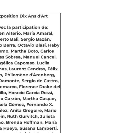
xposition Dix Ans d'Art
ec la participation de:
n Alterio, María Amaral,
erto Bali, Sergio Bazán,
 Berra, Octavio Blasi, Haby
mo, Martha Boto, Carlos
es Sobrea, Manuel Cancel,
gélica Caporaso, Lucila
as, Laurent Cendras, Félix
o, Philomène d'Arenberg,
Damonte, Sergio de Castro,
emarco, Florence Drake del
illo, Horacio García Rossi,
do Garzón, Martha Gaspar,
ela Gómez, Fernando X.
lez, Anita Gregoire, Mario
in, Ruth Gurvitch, Julieta
o, Brenda Hoffman, María
ia Hueyo, Susana Lamberti,