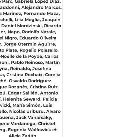
e Parc, Gabriela López Díaz,
Maddonni, Alejandro Marcos,
na Marinez, Fernando Maza,
chelli, Lilia Moglia, Joaquín
 Daniel Mordzinski, Ricardo
er, Napo, Rodolfo Natale,
l Nigro, Eduardo Oliveira
r, Jorge Otermin Aguirre,
o Plate, Rogelio Polesello,
Noêlle de la Poype, Carlos
oni, Pablo Reinoso, Martín
yna, Reinaldo, Josefina
a, Cristina Rochaix, Corelia
hé, Osvaldo Rodriguez,
ue Rozanès, Cristina Ruiz
zú, Edgar Saillén, Antonio
, Helenita Seward, Felicia
icki, María Simón, Luis
lo, Nicolás Uriburu, Alvaro
buena, Jack Vanarsaky,
orio Vardanega, Christel
ng, Eugenia Wolfowick et
Alicia Zadán