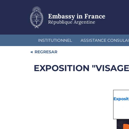
Skip
to
main
Embassy in France
content
République Argentine
INSTITUTIONNEL
ASSISTANCE CONSULA
REGRESAR
EXPOSITION "VISAGE
Exposi