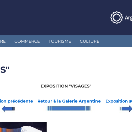
IRE
COMMERCE
TOURISME
CULTURE
S"
EXPOSITION "VISAGES"
tion précédente
Retour à la Galerie Argentine
Exposition 