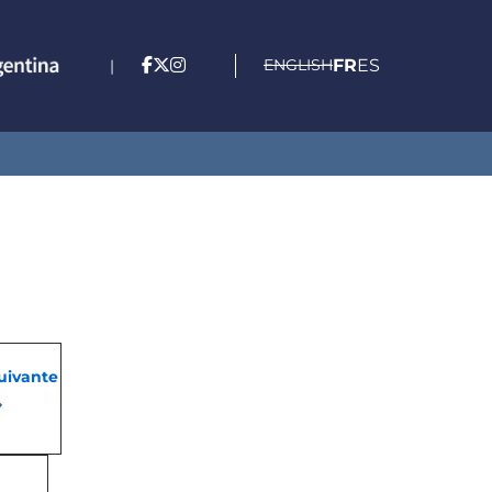
ENGLISH
FR
ES
|
suivante