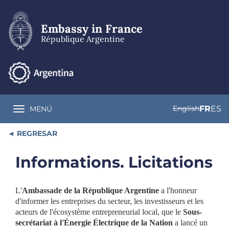
Skip
to
main
Embassy in France
content
République Argentine
English
FR
ES
MENÚ
Toggle navigation
REGRESAR
Informations. Licitations
L'
Ambassade de la République Argentine
a l'honneur
d'informer les entreprises du secteur, les investisseurs et les
acteurs de l'écosystème entrepreneurial local, que le
Sous-
secrétariat à l'Énergie Électrique de la Nation
a lancé un