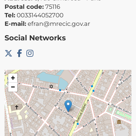
Postal code:
75116
Tel:
0033144052700
E-mail:
efran@mrecic.gov.ar
Social Networks
+
−