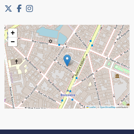
+
−
Leaflet
|
©
OpenStreetMap
contributors