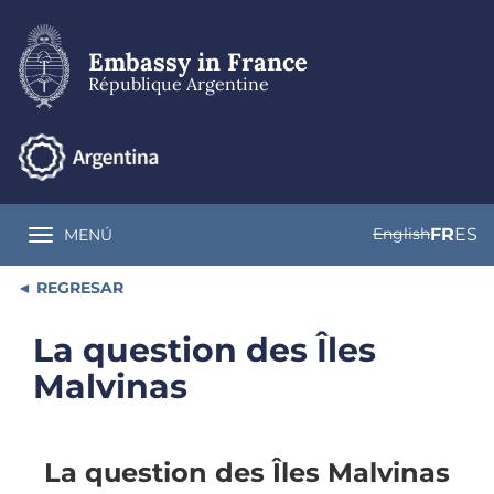
Skip
to
main
Embassy in France
content
République Argentine
English
FR
ES
MENÚ
Toggle navigation
REGRESAR
La question des Îles
Malvinas
La question des Îles Malvinas