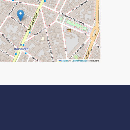
Leaflet
|
©
OpenStreetMap
contributors