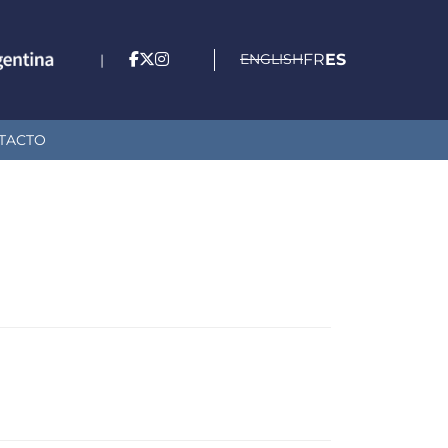
ENGLISH
FR
ES
|
TACTO