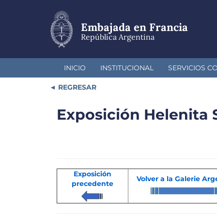
Pasar
al
contenido
Embajada en Francia
principal
República Argentina
INICIO
INSTITUCIONAL
SERVICIOS C
REGRESAR
Exposición Helenita
Exposición
Volver a la Galerie Ar
precedente