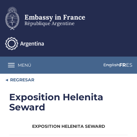
Skip
to
main
Embassy in France
content
République Argentine
English
FR
ES
MENÚ
Toggle navigation
REGRESAR
Exposition Helenita
Seward
EXPOSITION HELENITA SEWARD