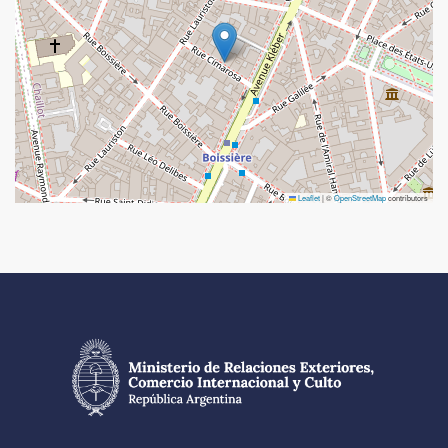
Leaflet
|
©
OpenStreetMap
contributors