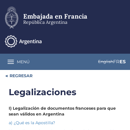
Pasar
al
contenido
Embajada en Francia
principal
República Argentina
English
FR
ES
MENÚ
Toggle navigation
REGRESAR
Legalizaciones
I) Legalización de documentos franceses para que
sean válidos en Argentina
a) ¿Qué es la Apostilla?