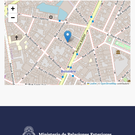
+
−
Leaflet
|
©
OpenStreetMap
contributors