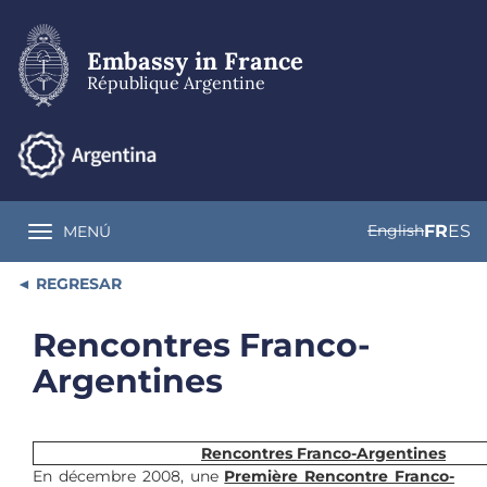
Skip
to
main
Embassy in France
content
République Argentine
English
FR
ES
MENÚ
Toggle navigation
REGRESAR
Rencontres Franco-
Argentines
Rencontres Franco-Argentines
En décembre 2008, une
Première Rencontre Franco-