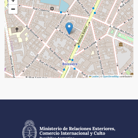
−
Leaflet
|
©
OpenStreetMap
contributors